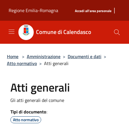
Salta al contenuto principale
|
Regione Emilia-Romagna
Accedi all'area personale
Comune di Calendasco
Home
>
Amministrazione
>
Documenti e dati
>
Atto normativo
>
Atti generali
Atti generali
Gli atti generali del comune
Tipi di documento
:
Atto normativo