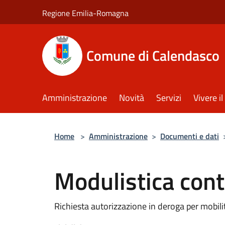
Salta al contenuto principale
Regione Emilia-Romagna
Comune di Calendasco
Amministrazione
Novità
Servizi
Vivere 
Home
>
Amministrazione
>
Documenti e dati
Modulistica cont
Richiesta autorizzazione in deroga per mobili