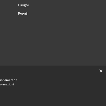
Luoghi
Eventi
×
nzionamento e
nformazioni