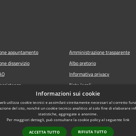
ione appuntamento
Amministrazione trasparente
one disservizio
Albo pretorio
FAQ
Informativa privacy
 assistenza
Note legali
Informazioni sui cookie
Dichiarazione di accessibilità
web utilizza cookie tecnici e assimilati strettamente necessari al corretto fu
Piano di miglioramento del sito
azione del sito, nonché un cookie tecnico analitico al solo fine di elaborare i
statistiche, aggregate e anonime.
Per maggiori dettagli, può consultare la cookie policy al seguente
link
RIFIUTA TUTTO
ACCETTA TUTTO