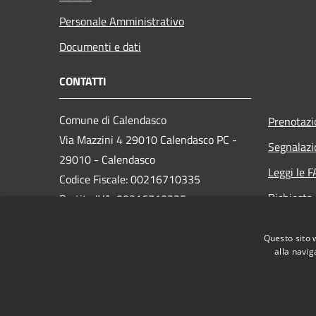
Personale Amministrativo
Documenti e dati
CONTATTI
Comune di Calendasco
Prenotaz
Via Mazzini 4 29010 Calendasco PC -
Segnalazi
29010 - Calendasco
Leggi le 
Codice Fiscale: 00216710335
Richiesta
Partita IVA: 00216710335
PEC:
comune.calendasco@legalmail.it
Questo sito 
Centralino Unico: 0523 772722
alla navig