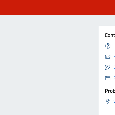
Cont
Prob