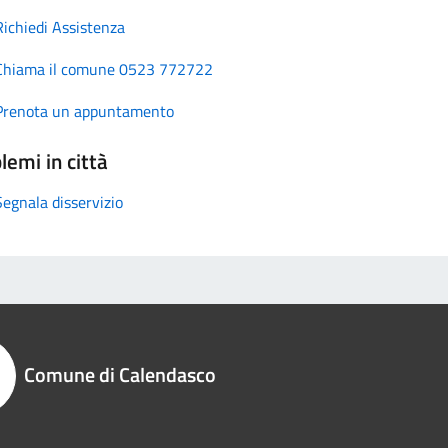
Richiedi Assistenza
Chiama il comune 0523 772722
Prenota un appuntamento
lemi in città
Segnala disservizio
Comune di Calendasco