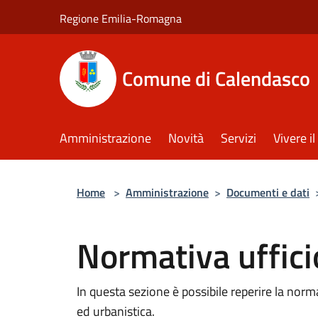
Salta al contenuto principale
Regione Emilia-Romagna
Comune di Calendasco
Amministrazione
Novità
Servizi
Vivere 
Home
>
Amministrazione
>
Documenti e dati
Normativa uffici
In questa sezione è possibile reperire la nor
ed urbanistica.