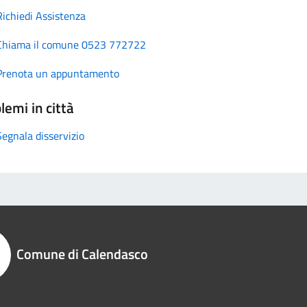
Richiedi Assistenza
Chiama il comune 0523 772722
Prenota un appuntamento
lemi in città
Segnala disservizio
Comune di Calendasco