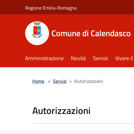
Salta al contenuto principale
Regione Emilia-Romagna
Comune di Calendasco
Amministrazione
Novità
Servizi
Vivere 
Home
>
Servizi
>
Autorizzazioni
Autorizzazioni