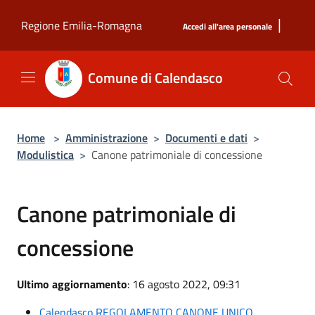
Salta al contenuto principale
|
Regione Emilia-Romagna
Accedi all'area personale
Comune di Calendasco
Home
>
Amministrazione
>
Documenti e dati
>
Modulistica
>
Canone patrimoniale di concessione
Canone patrimoniale di
concessione
Ultimo aggiornamento
: 16 agosto 2022, 09:31
Calendasco REGOLAMENTO CANONE UNICO