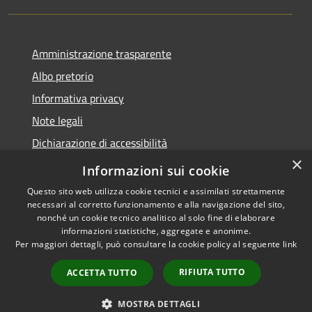
Amministrazione trasparente
Albo pretorio
Informativa privacy
Note legali
Dichiarazione di accessibilità
×
Piano di miglioramento del sito
Informazioni sui cookie
Questo sito web utilizza cookie tecnici e assimilati strettamente
necessari al corretto funzionamento e alla navigazione del sito,
nonché un cookie tecnico analitico al solo fine di elaborare
informazioni statistiche, aggregate e anonime.
RSS
Copyright © 2026 • Comune di
Per maggiori dettagli, può consultare la cookie policy al seguente
link
Accessibilità
Calendasco • Powered by
Privacy
Municipium
Accesso
•
RIFIUTA TUTTO
ACCETTA TUTTO
Cookie
redazione
Mappa del sito
MOSTRA DETTAGLI