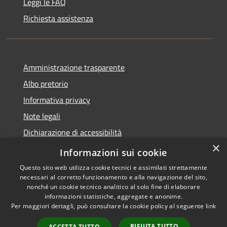
Leggi le FAQ
Richiesta assistenza
Amministrazione trasparente
Albo pretorio
Informativa privacy
Note legali
Dichiarazione di accessibilità
×
Piano di miglioramento del sito
Informazioni sui cookie
Questo sito web utilizza cookie tecnici e assimilati strettamente
necessari al corretto funzionamento e alla navigazione del sito,
nonché un cookie tecnico analitico al solo fine di elaborare
informazioni statistiche, aggregate e anonime.
RSS
Copyright © 2026 • Comune di
Per maggiori dettagli, può consultare la cookie policy al seguente
link
Accessibilità
Calendasco • Powered by
Privacy
Municipium
Accesso
•
RIFIUTA TUTTO
ACCETTA TUTTO