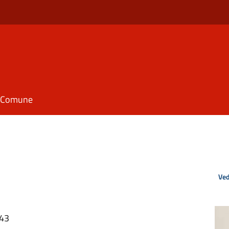
il Comune
Ved
:43