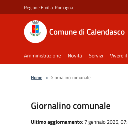
Salta al contenuto principale
Regione Emilia-Romagna
Comune di Calendasco
Amministrazione
Novità
Servizi
Vivere 
Home
>
Giornalino comunale
Giornalino comunale
Ultimo aggiornamento
: 7 gennaio 2026, 07