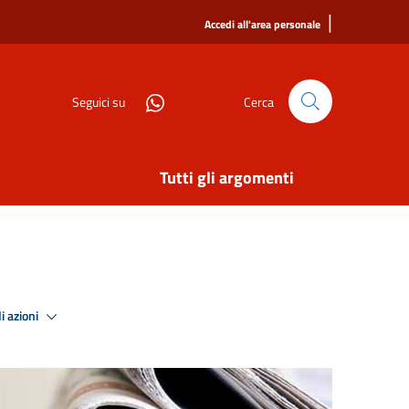
|
Accedi all'area personale
Seguici su
Cerca
Tutti gli argomenti
i azioni