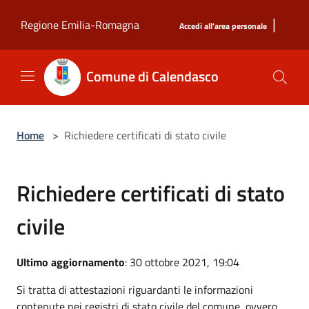
Salta al contenuto principale
|
Regione Emilia-Romagna
Accedi all'area personale
Comune di Calendasco
Home
>
Richiedere certificati di stato civile
Richiedere certificati di stato
civile
Ultimo aggiornamento
: 30 ottobre 2021, 19:04
Si tratta di attestazioni riguardanti le informazioni
contenute nei registri di stato civile del comune, ovvero