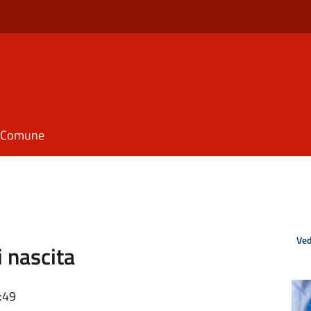
il Comune
Ved
i nascita
:49