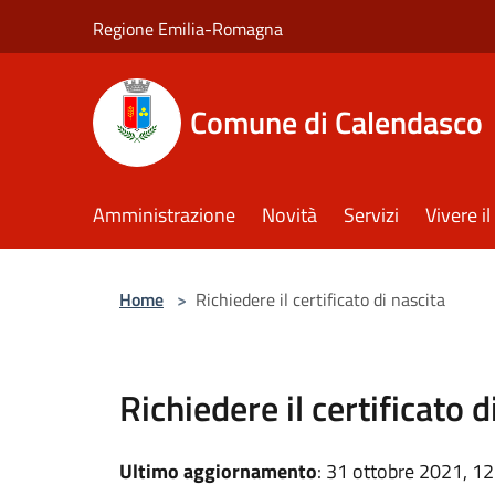
Salta al contenuto principale
Regione Emilia-Romagna
Comune di Calendasco
Amministrazione
Novità
Servizi
Vivere 
Home
>
Richiedere il certificato di nascita
Richiedere il certificato d
Ultimo aggiornamento
: 31 ottobre 2021, 12