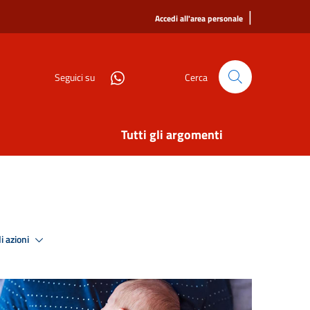
|
Accedi all'area personale
Seguici su
Cerca
Tutti gli argomenti
i azioni