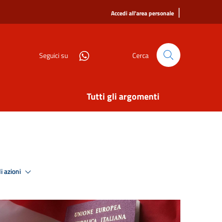
|
Accedi all'area personale
Seguici su
Cerca
Tutti gli argomenti
i azioni