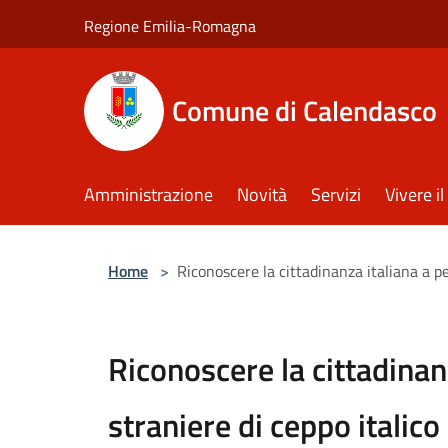
Salta al contenuto principale
Regione Emilia-Romagna
Comune di Calendasco
Amministrazione
Novità
Servizi
Vivere 
Home
>
Riconoscere la cittadinanza italiana a pe
Riconoscere la cittadinan
straniere di ceppo italico