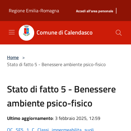
Salta al contenuto principale
|
Regione Emilia-Romagna
Accedi all'area personale
Comune di Calendasco
Home
>
Stato di fatto 5 - Benessere ambiente psico-fisico
Stato di fatto 5 - Benessere
ambiente psico-fisico
Ultimo aggiornamento
: 3 febbraio 2025, 12:59
QC_SF5_1_C_Classi_impermeabilita_suoli