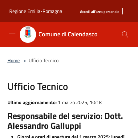
Salta al contenuto principale
|
Regione Emilia-Romagna
Accedi all'area personale
Comune di Calendasco
Home
>
Ufficio Tecnico
Ufficio Tecnico
Ultimo aggiornamento
: 1 marzo 2025, 10:18
Responsabile del servizio: Dott.
Alessandro Galluppi
Giorni e orari di apertura dal 1 marzo 2025: lunedì