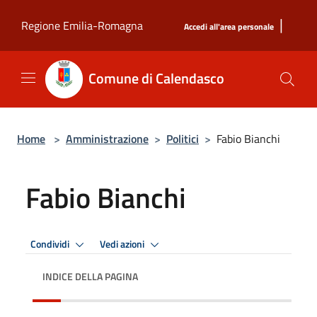
Salta al contenuto principale
|
Regione Emilia-Romagna
Accedi all'area personale
Comune di Calendasco
Home
>
Amministrazione
>
Politici
>
Fabio Bianchi
Fabio Bianchi
Condividi
Vedi azioni
INDICE DELLA PAGINA