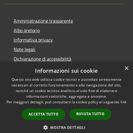
Amministrazione trasparente
Albo pretorio
Informativa privacy
Note legali
Dichiarazione di accessibilità
×
Piano di miglioramento del sito
Informazioni sui cookie
Questo sito web utilizza cookie tecnici e assimilati strettamente
necessari al corretto funzionamento e alla navigazione del sito,
nonché un cookie tecnico analitico al solo fine di elaborare
informazioni statistiche, aggregate e anonime.
RSS
Copyright © 2026 • Comune di
Per maggiori dettagli, può consultare la cookie policy al seguente
link
Accessibilità
Calendasco • Powered by
Privacy
Municipium
Accesso
•
RIFIUTA TUTTO
ACCETTA TUTTO
Cookie
redazione
Mappa del sito
MOSTRA DETTAGLI