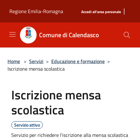
Salta al contenuto principale
|
Regione Emilia-Romagna
Accedi all'area personale
Comune di Calendasco
Home
>
Servizi
>
Educazione e formazione
>
Iscrizione mensa scolastica
Iscrizione mensa
scolastica
Servizio attivo
Servizio per richiedere l'iscrizione alla mensa scolastica