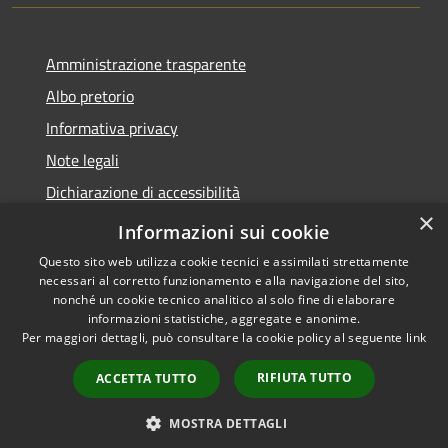
Amministrazione trasparente
Albo pretorio
Informativa privacy
Note legali
Dichiarazione di accessibilità
×
Piano di miglioramento del sito
Informazioni sui cookie
Questo sito web utilizza cookie tecnici e assimilati strettamente
necessari al corretto funzionamento e alla navigazione del sito,
nonché un cookie tecnico analitico al solo fine di elaborare
informazioni statistiche, aggregate e anonime.
RSS
Copyright © 2026 • Comune di
Per maggiori dettagli, può consultare la cookie policy al seguente
link
Accessibilità
Calendasco • Powered by
Privacy
Municipium
Accesso
•
RIFIUTA TUTTO
ACCETTA TUTTO
Cookie
redazione
Mappa del sito
MOSTRA DETTAGLI