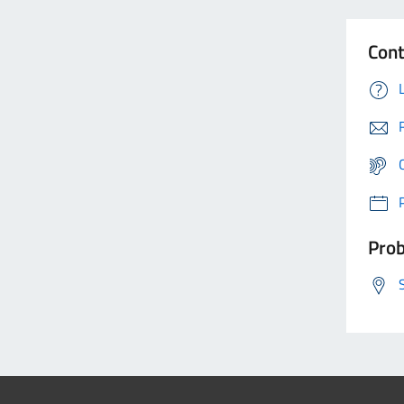
Cont
Prob