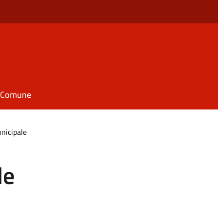
il Comune
unicipale
le