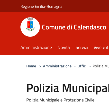
Salta al contenuto principale
Regione Emilia-Romagna
Comune di Calendasco
Amministrazione
Novità
Servizi
Vivere 
Home
>
Amministrazione
>
Uffici
>
Polizia M
Polizia Municipa
Polizia Municipale e Protezione Civile