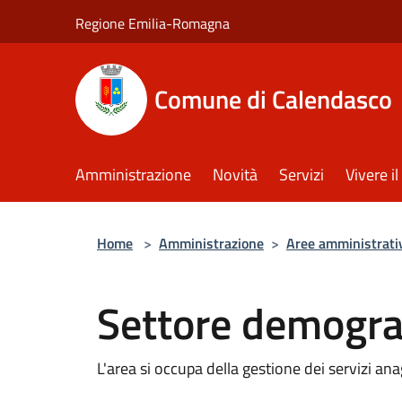
Salta al contenuto principale
Regione Emilia-Romagna
Comune di Calendasco
Amministrazione
Novità
Servizi
Vivere 
Home
>
Amministrazione
>
Aree amministrati
Settore demogra
L'area si occupa della gestione dei servizi a