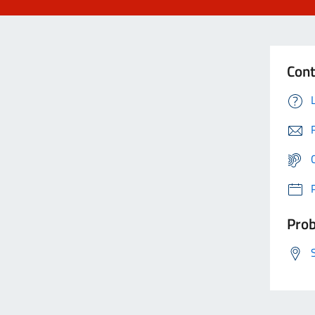
Cont
Prob