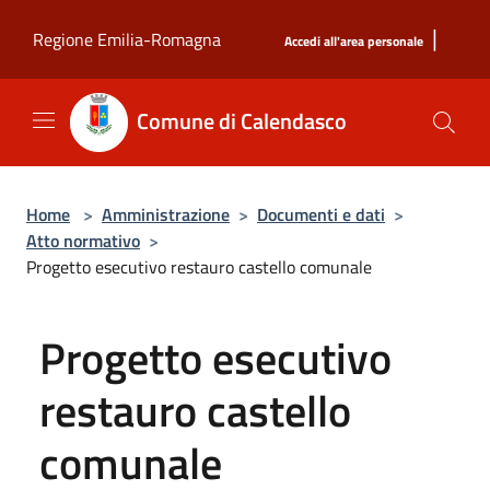
Salta al contenuto principale
|
Regione Emilia-Romagna
Accedi all'area personale
Comune di Calendasco
Home
>
Amministrazione
>
Documenti e dati
>
Atto normativo
>
Progetto esecutivo restauro castello comunale
Progetto esecutivo
restauro castello
comunale