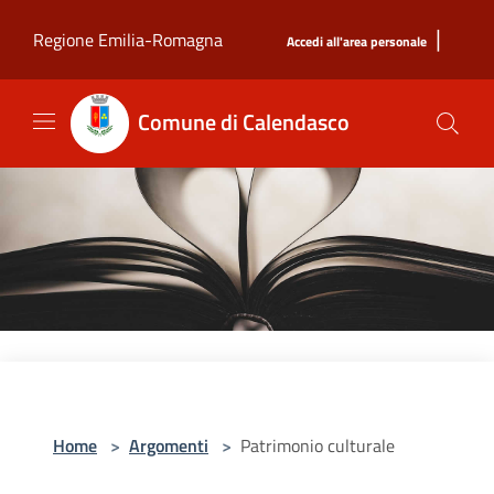
Salta al contenuto principale
|
Regione Emilia-Romagna
Accedi all'area personale
Comune di Calendasco
Home
>
Argomenti
>
Patrimonio culturale