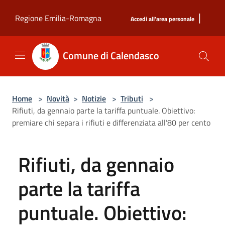
Salta al contenuto principale
|
Regione Emilia-Romagna
Accedi all'area personale
Comune di Calendasco
Home
>
Novità
>
Notizie
>
Tributi
>
Rifiuti, da gennaio parte la tariffa puntuale. Obiettivo:
premiare chi separa i rifiuti e differenziata all’80 per cento
Rifiuti, da gennaio
parte la tariffa
puntuale. Obiettivo: