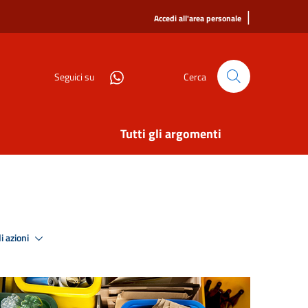
|
Accedi all'area personale
Seguici su
Cerca
Tutti gli argomenti
i azioni