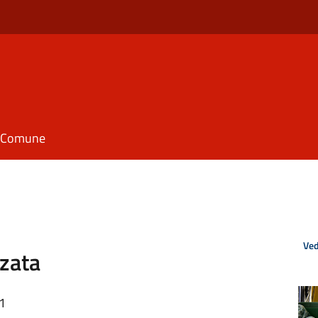
il Comune
Ved
zzata
01