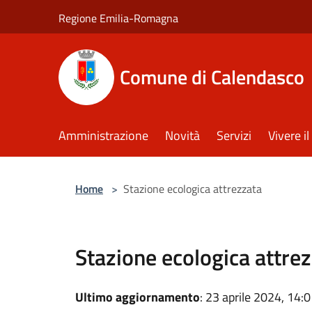
Salta al contenuto principale
Regione Emilia-Romagna
Comune di Calendasco
Amministrazione
Novità
Servizi
Vivere 
Home
>
Stazione ecologica attrezzata
Stazione ecologica attre
Ultimo aggiornamento
: 23 aprile 2024, 14: