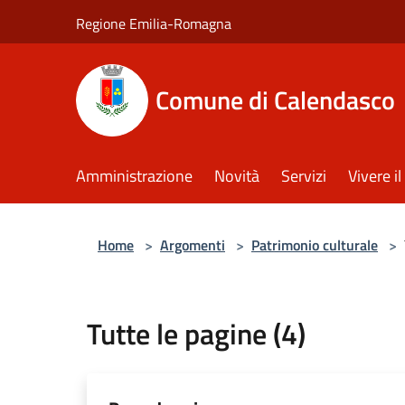
Salta al contenuto principale
Regione Emilia-Romagna
Comune di Calendasco
Amministrazione
Novità
Servizi
Vivere 
Home
>
Argomenti
>
Patrimonio culturale
>
Tutte le pagine (4)