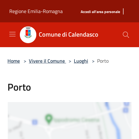
Salta al contenuto principale
|
Regione Emilia-Romagna
Accedi all'area personale
Comune di Calendasco
Home
>
Vivere il Comune
>
Luoghi
>
Porto
Porto