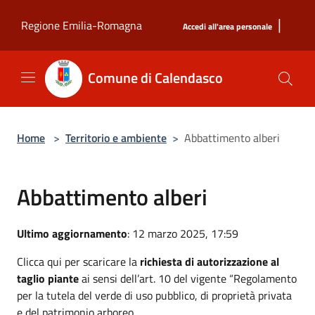
Salta al contenuto principale
|
Regione Emilia-Romagna
Accedi all'area personale
Comune di Calendasco
Home
>
Territorio e ambiente
>
Abbattimento alberi
Abbattimento alberi
Ultimo aggiornamento
: 12 marzo 2025, 17:59
Clicca qui per scaricare la
richiesta di autorizzazione al
taglio piante
ai sensi dell’art. 10 del vigente “Regolamento
per la tutela del verde di uso pubblico, di proprietà privata
e del patrimonio arboreo.