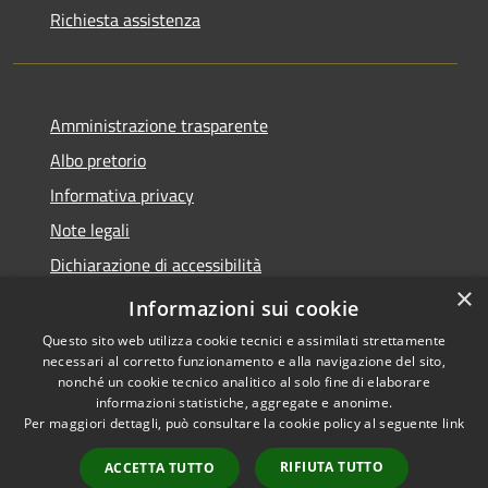
Richiesta assistenza
Amministrazione trasparente
Albo pretorio
Informativa privacy
Note legali
Dichiarazione di accessibilità
×
Piano di miglioramento del sito
Informazioni sui cookie
Questo sito web utilizza cookie tecnici e assimilati strettamente
necessari al corretto funzionamento e alla navigazione del sito,
nonché un cookie tecnico analitico al solo fine di elaborare
informazioni statistiche, aggregate e anonime.
RSS
Copyright © 2026 • Comune di
Per maggiori dettagli, può consultare la cookie policy al seguente
link
Accessibilità
Calendasco • Powered by
Privacy
Municipium
Accesso
•
RIFIUTA TUTTO
ACCETTA TUTTO