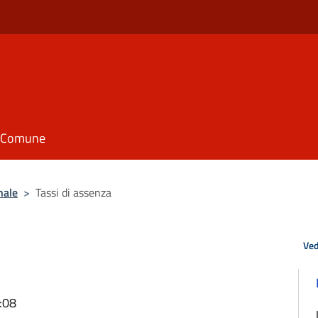
il Comune
nale
>
Tassi di assenza
Ved
:08