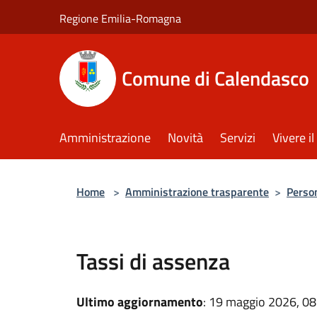
Salta al contenuto principale
Regione Emilia-Romagna
Comune di Calendasco
Amministrazione
Novità
Servizi
Vivere 
Home
>
Amministrazione trasparente
>
Perso
Tassi di assenza
Ultimo aggiornamento
: 19 maggio 2026, 08