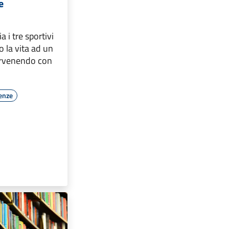
e
 i tre sportivi
 la vita ad un
ervenendo con
enze