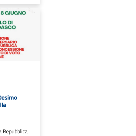
80esimo
lla
a Repubblica