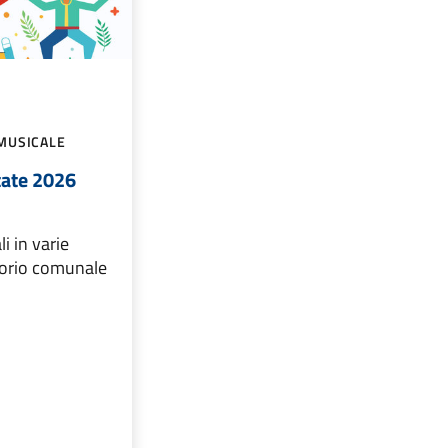
MUSICALE
tate 2026
i in varie
itorio comunale