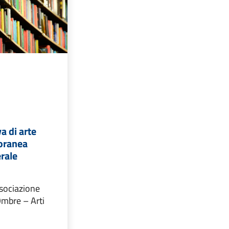
a di arte
oranea
erale
sociazione
Ombre – Arti